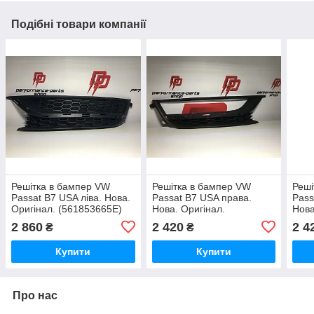
Подібні товари компанії
Решітка в бампер VW
Решітка в бампер VW
Реші
Passat B7 USA ліва. Нова.
Passat B7 USA права.
Pass
Оригінал. (561853665E)
Нова. Оригінал.
Нова
(561853666A)
(561
2 860
2 420
2 4
₴
₴
Купити
Купити
Про нас