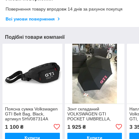
Повернення товару впродовж 14 днів за рахунок покупця
Всі умови повернення
Подібні товари компанії
Поясна сумка Volkswagen
Зонт складаний
Напл
GTI Belt Bag, Black,
VOLKSWAGEN GTI
Volk
артикул 5HV087314A
POCKET UMBRELLA,
GTI,
Офіційна колекція
5GB087602. Оригінал.
5GB
1 100
1 925
3 3
₴
₴
Volkswagen
Чорного кольору
Купити
Купити