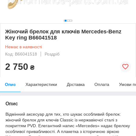
Жіночий брелок для ключів Mercedes-Benz
Key ring B66041518
Немає в наявності
Код: B66041518
Роздріб
2 750
₴
Опис
Характеристики
Доставка
Оплата
Умови п
Опис
Відмінний аксесуар для тих, хто шукає особливий брелок:
жіночий брелок для ключів Classic із нержавіючої сталі з
покриттям PVD. Елегантний напис «Mercedes» надає брелоку
особливої привабливості. А плакетка з історичною зіркою