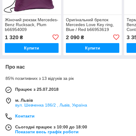
Жіночий рюкзак Mercedes-
Оригінальний брелок
Терм
Benz Rucksack, Plum
Mercedes Love Key ring,
Benz
b66954009
Blue / Red b66953619
Cont
B67
1 320
2 090
3 3
₴
₴
Купити
Купити
Про нас
85% позитивних з 13 відгуків за рік
Працює з 25.07.2018
м. Львів
вул. Шевченка 186/2 , Львів, Україна
Контакти
Сьогодні працює з 10:00 до 18:00
Показати весь графік роботи