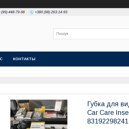
 (99) 448-79-98
+380 (98) 263-14-93
АС
КОНТАКТЫ
Губка для в
Car Care Ins
83192298241.