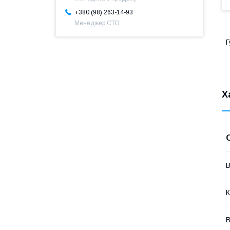
+380 (98) 263-14-93
Менеджер СТО
Г
Х
В
К
В