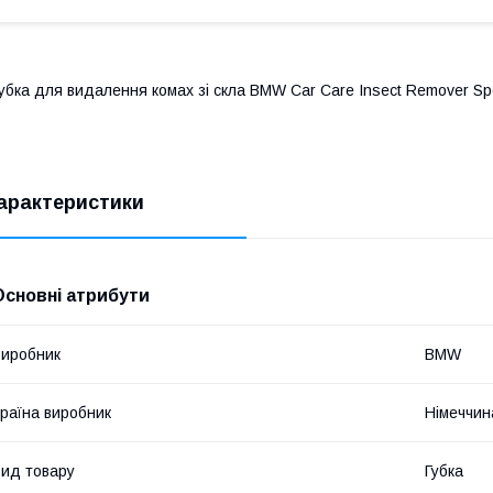
убка для видалення комах зі скла BMW Car Care Insect Remover Spo
арактеристики
Основні атрибути
иробник
BMW
раїна виробник
Німеччин
ид товару
Губка