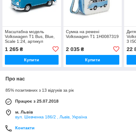
Масштабна модель
Сумка на ремені
Дитя
Volkswagen T1 Bus, Blue,
Volkswagen T1 1H0087319
Volk
Scale 1:24, артикул
3 IS
1H2099303A Офіційна
1 265
2 035
22 
₴
₴
колекція Volkswagen
Купити
Купити
Про нас
85% позитивних з 13 відгуків за рік
Працює з 25.07.2018
м. Львів
вул. Шевченка 186/2 , Львів, Україна
Контакти