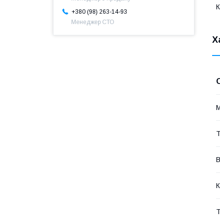
+380 (98) 263-14-93
Менеджер СТО
Х
Т
В
К
Т