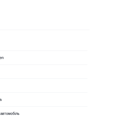
en
а
 автомобіль