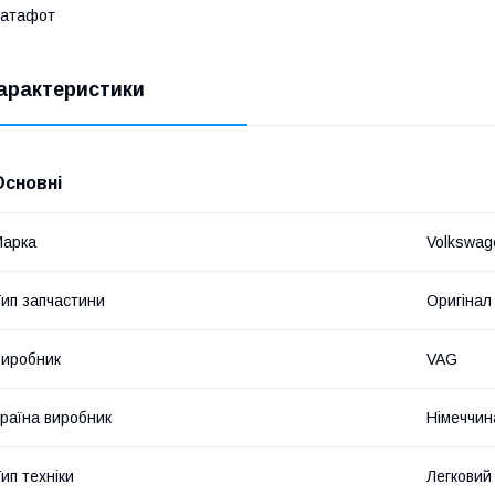
Катафот
арактеристики
Основні
Марка
Volkswag
ип запчастини
Оригінал
иробник
VAG
раїна виробник
Німеччин
ип техніки
Легковий