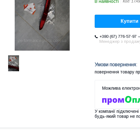
В наявності
Код:
17A
Купити
+380 (67) 776-57-97
Менеджер з продаж
повернення товару п
У компанії підключені
будь-який товар не п