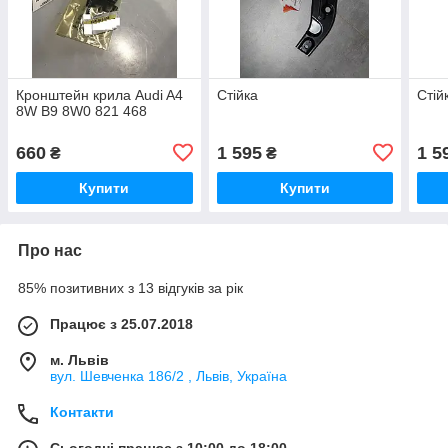
Кронштейн крила Audi A4
Стійка
Стій
8W B9 8W0 821 468
660
1 595
1 5
₴
₴
Купити
Купити
Про нас
85% позитивних з 13 відгуків за рік
Працює з 25.07.2018
м. Львів
вул. Шевченка 186/2 , Львів, Україна
Контакти
Сьогодні працює з 10:00 до 18:00