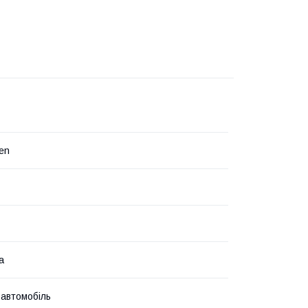
en
а
 автомобіль