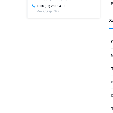
Р
+380 (98) 263-14-93
Менеджер СТО
Х
Т
В
К
Т