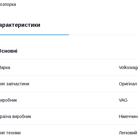
озпорка
арактеристики
Основні
Марка
Volkswag
ип запчастини
Оригінал
иробник
VAG
раїна виробник
Німеччин
ип техніки
Легковий