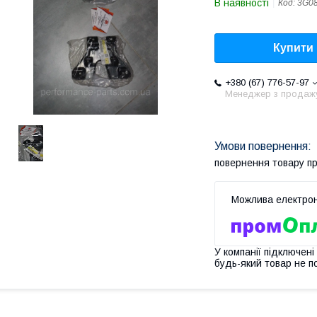
В наявності
Код:
3G0
Купити
+380 (67) 776-57-97
Менеджер з продаж
повернення товару п
У компанії підключені
будь-який товар не п