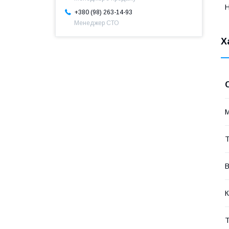
+380 (98) 263-14-93
Менеджер СТО
Х
Т
В
К
Т