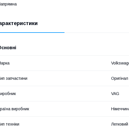
Напрямна
арактеристики
Основні
Марка
Volkswag
ип запчастини
Оригінал
иробник
VAG
раїна виробник
Німеччин
ип техніки
Легковий