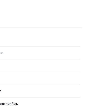
en
а
 автомобіль