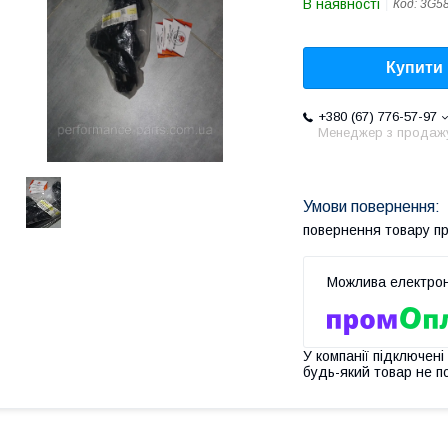
В наявності
Код:
3G5
Купити
+380 (67) 776-57-97
Менеджер з продаж
повернення товару п
У компанії підключені
будь-який товар не п