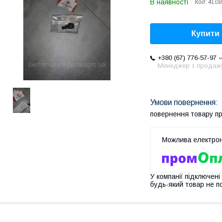
В наявності
Код:
4L0
Купити
+380 (67) 776-57-97
Менеджер з продаж
повернення товару п
У компанії підключені
будь-який товар не п