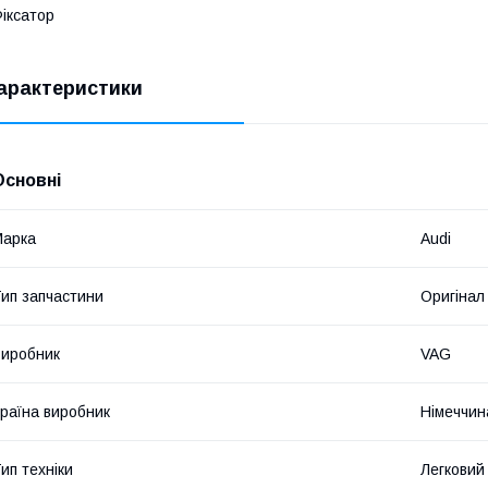
іксатор
арактеристики
Основні
Марка
Audi
ип запчастини
Оригінал
иробник
VAG
раїна виробник
Німеччин
ип техніки
Легковий