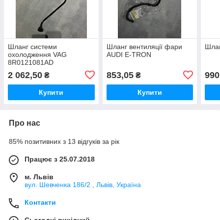
Шланг системи
Шланг вентиляції фари
Шла
охолодження VAG
AUDI E-TRON
8R0121081AD
2 062,50
853,05
990
₴
₴
Купити
Купити
Про нас
85% позитивних з 13 відгуків за рік
Працює з 25.07.2018
м. Львів
вул. Шевченка 186/2 , Львів, Україна
Контакти
Сьогодні вихідний