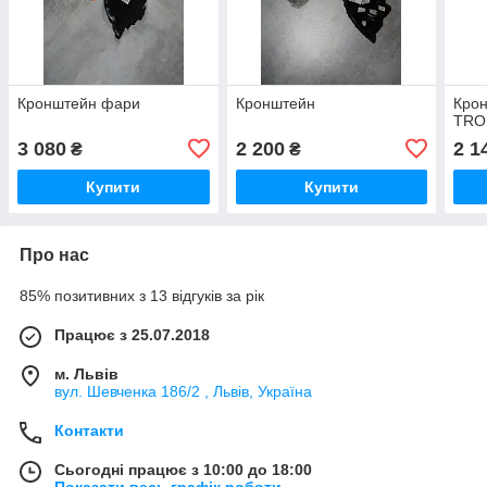
Кронштейн фари
Кронштейн
Крон
TRO
3 080
2 200
2 1
₴
₴
Купити
Купити
Про нас
85% позитивних з 13 відгуків за рік
Працює з 25.07.2018
м. Львів
вул. Шевченка 186/2 , Львів, Україна
Контакти
Сьогодні працює з 10:00 до 18:00
Показати весь графік роботи