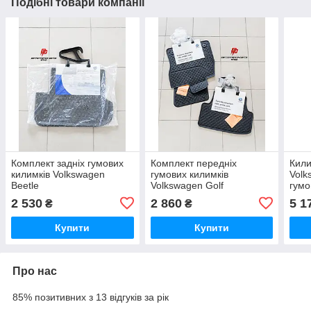
Подібні товари компанії
Комплект задніх гумових
Комплект передніх
Кили
килимків Volkswagen
гумових килимків
Volk
Beetle
Volkswagen Golf
гумо
5NB
2 530
2 860
5 1
₴
₴
Купити
Купити
Про нас
85% позитивних з 13 відгуків за рік