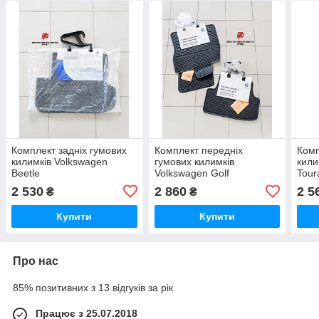
Комплект задніх гумових
Комплект передніх
Комп
килимків Volkswagen
гумових килимків
кили
Beetle
Volkswagen Golf
Tour
2 530
2 860
2 5
₴
₴
Купити
Купити
Про нас
85% позитивних з 13 відгуків за рік
Працює з 25.07.2018