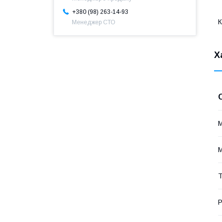
+380 (98) 263-14-93
К
Менеджер СТО
Х
Т
Р