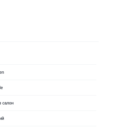
en
le
в салон
ий