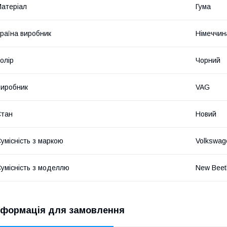
атеріал
Гума
раїна виробник
Німеччин
олір
Чорний
иробник
VAG
Стан
Новий
умісність з маркою
Volkswag
умісність з моделлю
New Beet
нформація для замовлення