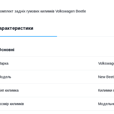
омплект задніх гумових килимків Volkswagen Beetle
арактеристики
Основні
Марка
Volkswag
Модель
New Beet
ип килимка
Килимки 
озмір килимків
Модельн