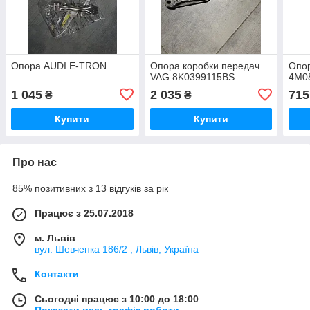
Опора AUDI E-TRON
Опора коробки передач
Опор
VAG 8K0399115BS
4M0
1 045
2 035
715
₴
₴
Купити
Купити
Про нас
85% позитивних з 13 відгуків за рік
Працює з 25.07.2018
м. Львів
вул. Шевченка 186/2 , Львів, Україна
Контакти
Сьогодні працює з 10:00 до 18:00
Показати весь графік роботи