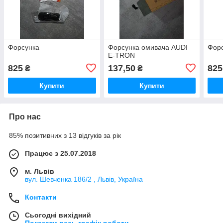
Форсунка
Форсунка омивача AUDI
Фор
E-TRON
825
137,50
825
₴
₴
Купити
Купити
Про нас
85% позитивних з 13 відгуків за рік
Працює з 25.07.2018
м. Львів
вул. Шевченка 186/2 , Львів, Україна
Контакти
Сьогодні вихідний
Показати весь графік роботи