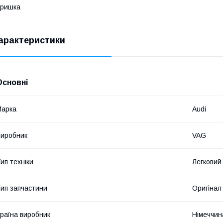
Кришка
арактеристики
Основні
Марка
Audi
иробник
VAG
ип техніки
Легковий
ип запчастини
Оригінал
раїна виробник
Німеччин