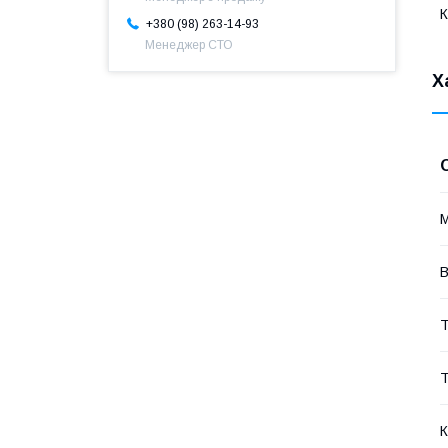
+380 (98) 263-14-93
Менеджер СТО
Х
В
Т
Т
К