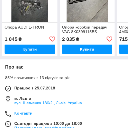
Опора AUDI E-TRON
Опора коробки передач
Опор
VAG 8K0399115BS
4M0
1 045
2 035
715
₴
₴
Купити
Купити
Про нас
85% позитивних з 13 відгуків за рік
Працює з 25.07.2018
м. Львів
вул. Шевченка 186/2 , Львів, Україна
Контакти
Сьогодні працює з 10:00 до 18:00
Показати весь графік роботи