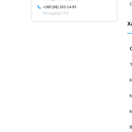
+380 (98) 263-14-93
Менеджер СТО
Х
Т
К
К
В