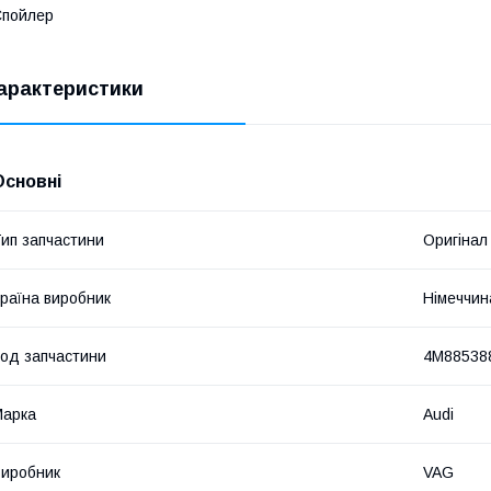
Спойлер
арактеристики
Основні
ип запчастини
Оригінал
раїна виробник
Німеччин
од запчастини
4M88538
Марка
Audi
иробник
VAG