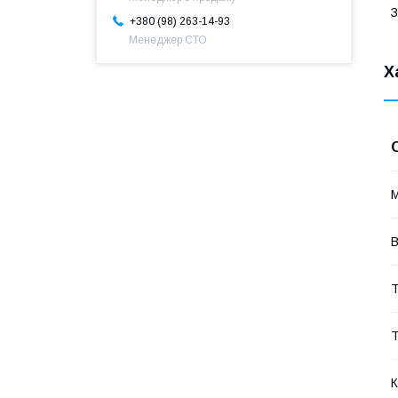
З
+380 (98) 263-14-93
Менеджер СТО
Х
В
Т
Т
К