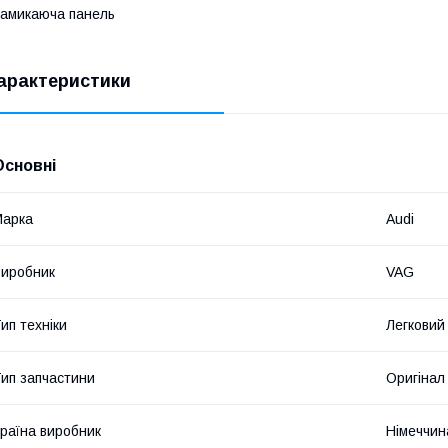
амикаюча панель
арактеристики
Основні
Марка
Audi
иробник
VAG
ип техніки
Легковий
ип запчастини
Оригінал
раїна виробник
Німеччин