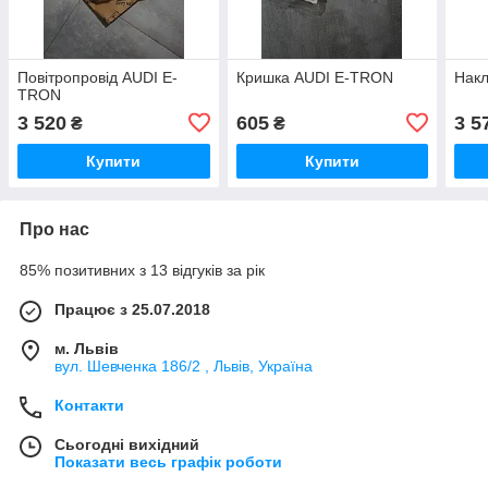
Повітропровід AUDI E-
Кришка AUDI E-TRON
Нак
TRON
3 520
605
3 5
₴
₴
Купити
Купити
Про нас
85% позитивних з 13 відгуків за рік
Працює з 25.07.2018
м. Львів
вул. Шевченка 186/2 , Львів, Україна
Контакти
Сьогодні вихідний
Показати весь графік роботи