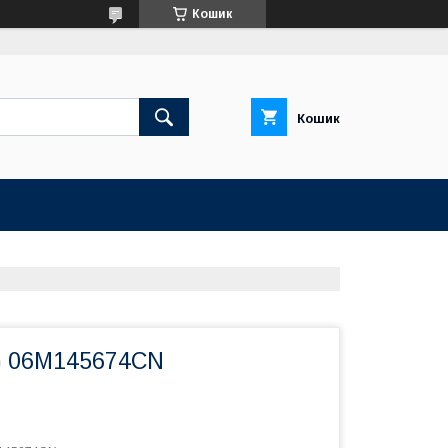
Кошик
Кошик
G 06M145674CN