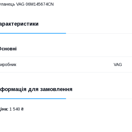
Фланець VAG 06M145674CN
арактеристики
Основні
иробник
VAG
нформація для замовлення
іна:
1 540 ₴