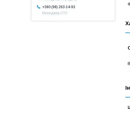
+380 (98) 263-14-93
Менеджер СТО
Х
В
І
Ц