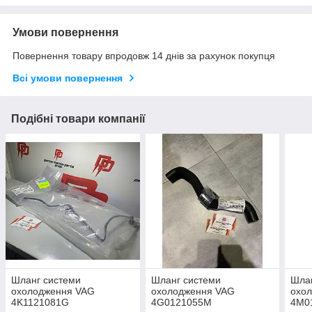
Умови повернення
Повернення товару впродовж 14 днів за рахунок покупця
Всі умови повернення
Подібні товари компанії
Шланг системи
Шланг системи
Шла
охолодження VAG
охолодження VAG
охо
4K1121081G
4G0121055M
4M0