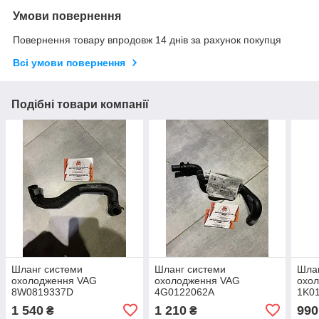
Умови повернення
Повернення товару впродовж 14 днів за рахунок покупця
Всі умови повернення
Подібні товари компанії
Шланг системи
Шланг системи
Шла
охолодження VAG
охолодження VAG
охо
8W0819337D
4G0122062A
1K0
1 540
1 210
990
₴
₴