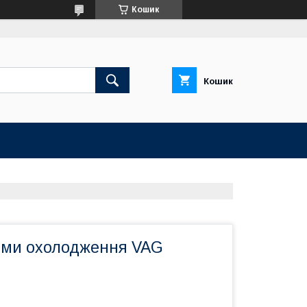
Кошик
Кошик
еми охолодження VAG