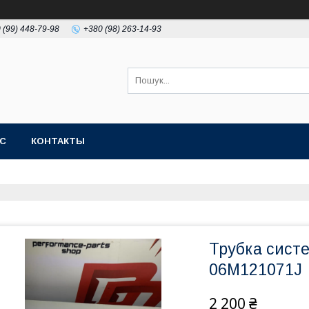
 (99) 448-79-98
+380 (98) 263-14-93
АС
КОНТАКТЫ
Трубка сист
06M121071J
2 200 ₴