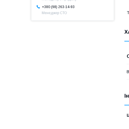
+380 (98) 263-14-93
Т
Менеджер СТО
Х
В
І
Ц