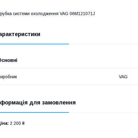
рубка системи охолодження VAG 06M121071J
арактеристики
Основні
иробник
VAG
нформація для замовлення
іна:
2 200 ₴