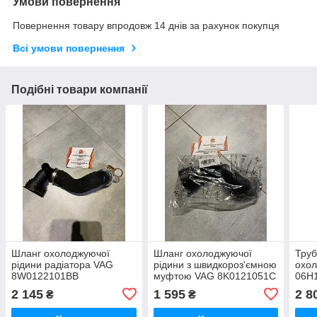
Умови повернення
Повернення товару впродовж 14 днів за рахунок покупця
Всі умови повернення
Подібні товари компанії
Шланг охолоджуючої
Шланг охолоджуючої
Труб
рідини радіатора VAG
рідини з швидкороз'ємною
охо
8W0122101BB
муфтою VAG 8K0121051C
06H
2 145
1 595
2 8
₴
₴