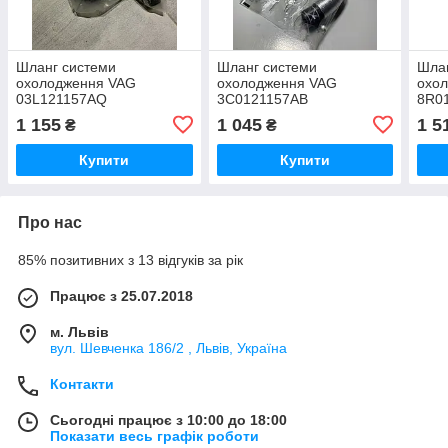
Шланг системи
Шланг системи
Шла
охолодження VAG
охолодження VAG
охо
03L121157AQ
3C0121157AB
8R0
1 155
1 045
1 5
₴
₴
Купити
Купити
Про нас
85% позитивних з 13 відгуків за рік
Працює з 25.07.2018
м. Львів
вул. Шевченка 186/2 , Львів, Україна
Контакти
Сьогодні працює з 10:00 до 18:00
Показати весь графік роботи