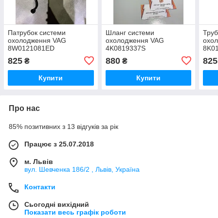
Патрубок системи
Шланг системи
Труб
охолодження VAG
охолодження VAG
охо
8W0121081ED
4K0819337S
8K0
825
880
825
₴
₴
Купити
Купити
Про нас
85% позитивних з 13 відгуків за рік
Працює з 25.07.2018
м. Львів
вул. Шевченка 186/2 , Львів, Україна
Контакти
Сьогодні вихідний
Показати весь графік роботи