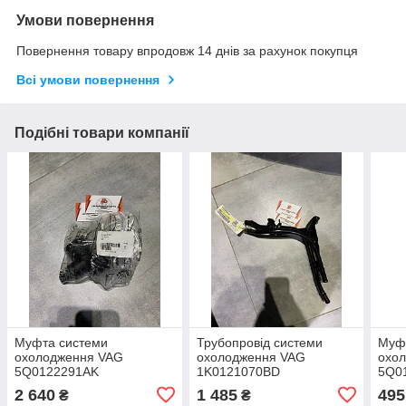
Умови повернення
Повернення товару впродовж 14 днів за рахунок покупця
Всі умови повернення
Подібні товари компанії
Муфта системи
Трубопровід системи
Муф
охолодження VAG
охолодження VAG
охо
5Q0122291AK
1K0121070BD
5Q0
2 640
1 485
495
₴
₴