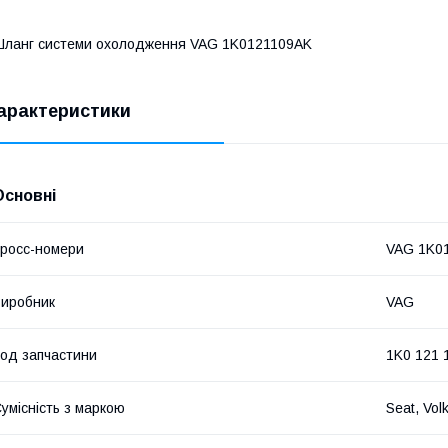
ланг системи охолодження VAG 1K0121109AK
арактеристики
Основні
росс-номери
VAG 1K0
иробник
VAG
од запчастини
1K0 121 
умісність з маркою
Seat, Vol