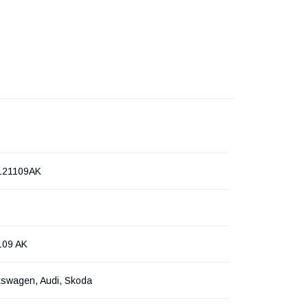
121109AK
109 AK
kswagen, Audi, Skoda