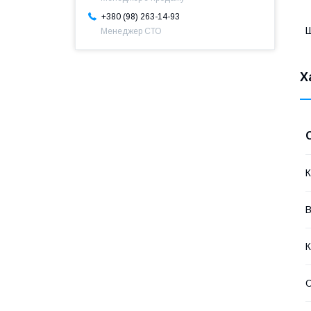
+380 (98) 263-14-93
Ш
Менеджер СТО
Х
К
В
К
С