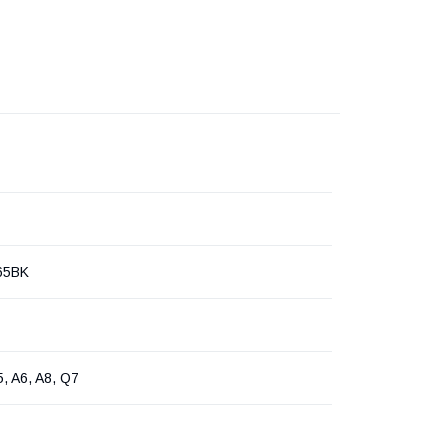
65BK
5, A6, A8, Q7