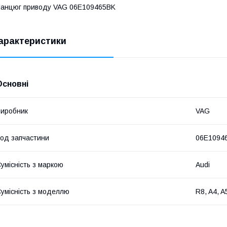
анцюг приводу VAG 06E109465BK
арактеристики
Основні
иробник
VAG
од запчастини
06E1094
умісність з маркою
Audi
умісність з моделлю
R8, A4, A