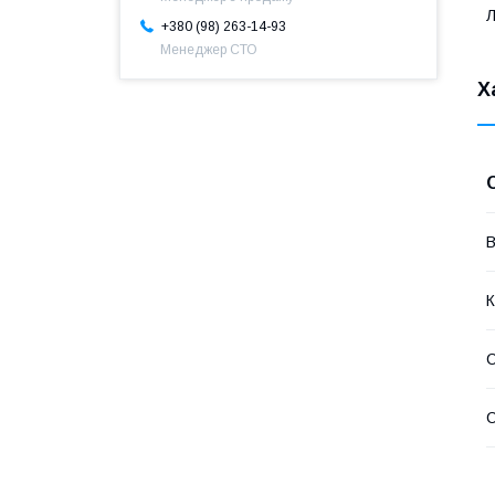
Л
+380 (98) 263-14-93
Менеджер СТО
Х
В
К
С
С