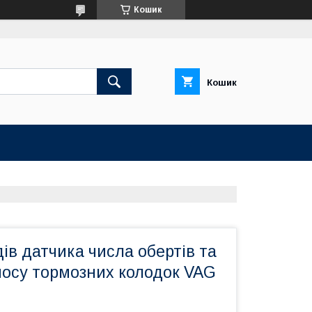
Кошик
Кошик
ів датчика числа обертів та
носу тормозних колодок VAG