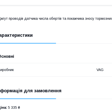
жгут проводів датчика числа обертів та покажчика зносу тормоз
арактеристики
Основні
иробник
VAG
нформація для замовлення
іна:
5 335 ₴