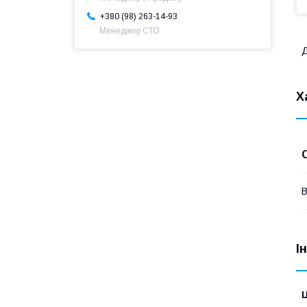
+380 (98) 263-14-93
Менеджер СТО
Д
Х
В
І
Ц