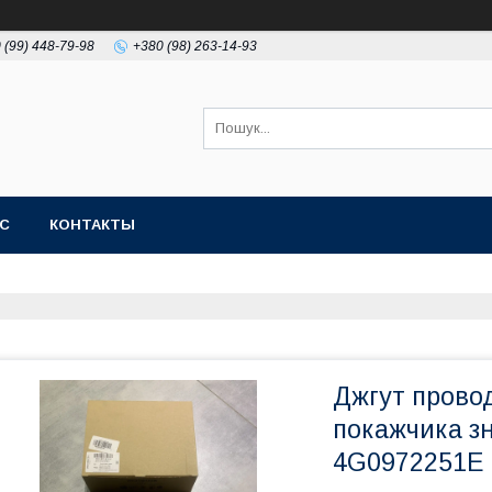
 (99) 448-79-98
+380 (98) 263-14-93
АС
КОНТАКТЫ
Джгут провод
покажчика з
4G0972251E