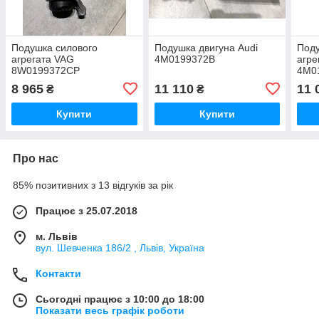
Подушка силового
Подушка двигуна Audi
Поду
агрегата VAG
4M0199372B
агре
8W0199372CP
4M0
8 965
11 110
11 
₴
₴
Купити
Купити
Про нас
85% позитивних з 13 відгуків за рік
Працює з 25.07.2018
м. Львів
вул. Шевченка 186/2 , Львів, Україна
Контакти
Сьогодні працює з 10:00 до 18:00
Показати весь графік роботи