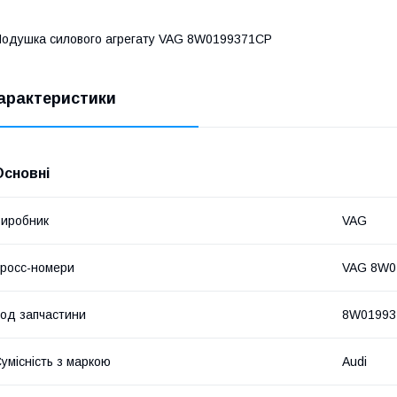
одушка силового агрегату VAG 8W0199371CP
арактеристики
Основні
иробник
VAG
росс-номери
VAG 8W0
од запчастини
8W01993
умісність з маркою
Audi