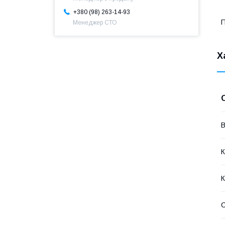
+380 (98) 263-14-93
П
Менеджер СТО
Х
В
К
К
С