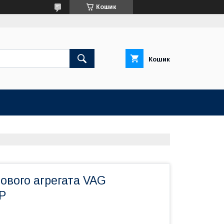
Кошик
Кошик
ового агрегата VAG
P