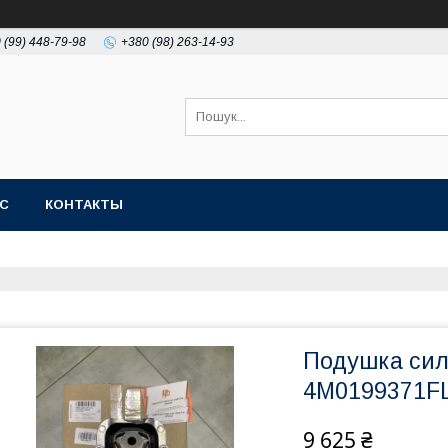
 (99) 448-79-98
+380 (98) 263-14-93
АС
КОНТАКТЫ
Подушка сил
4M0199371F
9 625 ₴