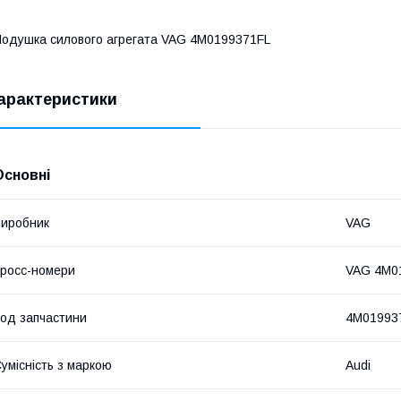
одушка силового агрегата VAG 4M0199371FL
арактеристики
Основні
иробник
VAG
росс-номери
VAG 4M0
од запчастини
4M01993
умісність з маркою
Audi