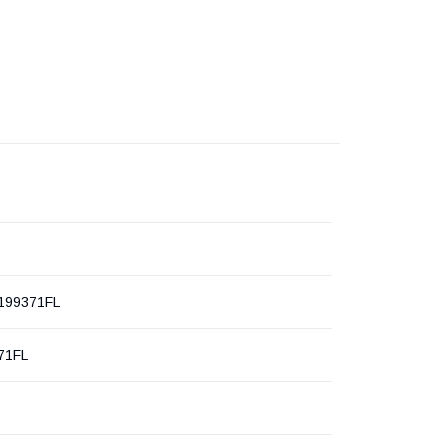
199371FL
71FL