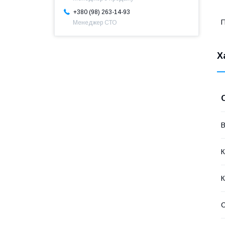
+380 (98) 263-14-93
П
Менеджер СТО
Х
В
К
К
С