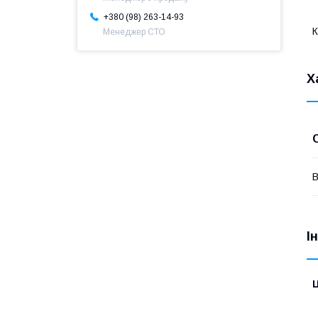
+380 (98) 263-14-93
К
Менеджер СТО
Х
В
І
Ц