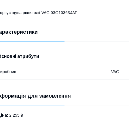
орпус щупа рівня олії VAG 03G103634AF
арактеристики
Основні атрибути
иробник
VAG
нформація для замовлення
іна:
2 255 ₴