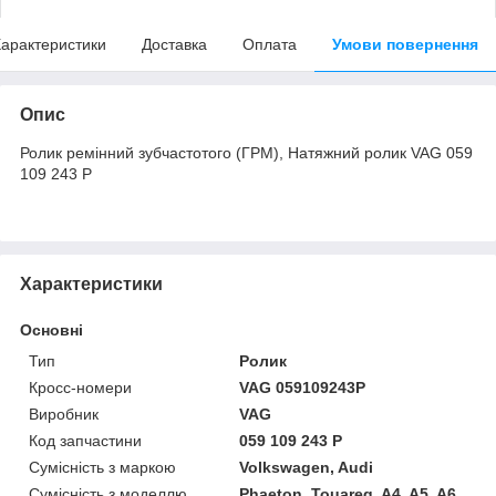
арактеристики
Доставка
Оплата
Умови повернення
Опис
Ролик ремінний зубчастотого (ГРМ), Натяжний ролик VAG 059
109 243 P
Характеристики
Основні
Тип
Ролик
Кросс-номери
VAG 059109243P
Виробник
VAG
Код запчастини
059 109 243 P
Сумісність з маркою
Volkswagen, Audi
Сумісність з моделлю
Phaeton, Touareg, A4, A5, A6,