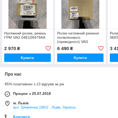
Натяжний ролик, ремінь
Ролик натяжний ременя
Роли
ГРМ VAG 04E109479AA
поліклінового
06E
(приводного) VAG
059145201F
2 970
6 490
3 4
₴
₴
Купити
Купити
Про нас
85% позитивних з 13 відгуків за рік
Працює з 25.07.2018
м. Львів
вул. Шевченка 186/2 , Львів, Україна
Контакти