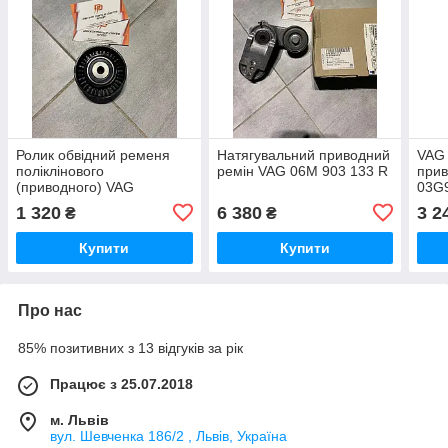
Ролик обвідний ременя
Натягувальний приводний
VAG 
поліклінового
ремін VAG 06M 903 133 R
прив
(приводного) VAG
03G
03G145276
1 320
6 380
3 2
₴
₴
Купити
Купити
Про нас
85% позитивних з 13 відгуків за рік
Працює з 25.07.2018
м. Львів
вул. Шевченка 186/2 , Львів, Україна