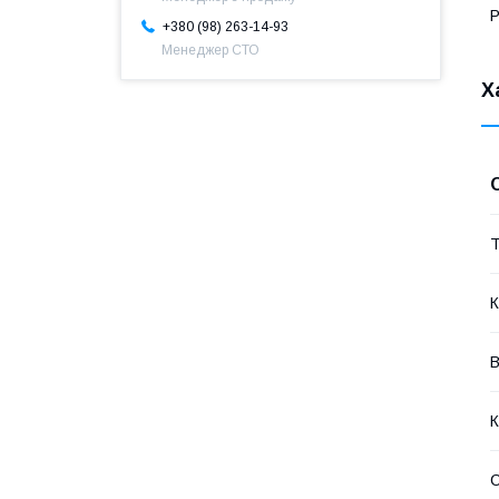
Р
+380 (98) 263-14-93
Менеджер СТО
Х
Т
К
В
К
С