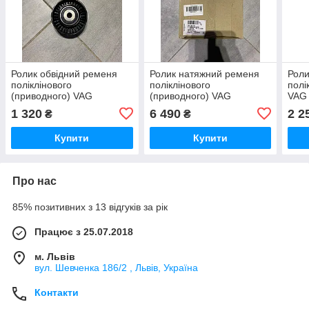
Ролик обвідний ременя
Ролик натяжний ременя
Роли
поліклінового
поліклінового
полі
(приводного) VAG
(приводного) VAG
VAG
03G145276
059145201F
1 320
6 490
2 2
₴
₴
Купити
Купити
Про нас
85% позитивних з 13 відгуків за рік
Працює з 25.07.2018
м. Львів
вул. Шевченка 186/2 , Львів, Україна
Контакти