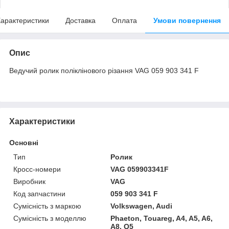
арактеристики
Доставка
Оплата
Умови повернення
Опис
Ведучий ролик поліклінового різання VAG 059 903 341 F
Характеристики
Основні
Тип
Ролик
Кросс-номери
VAG 059903341F
Виробник
VAG
Код запчастини
059 903 341 F
Сумісність з маркою
Volkswagen, Audi
Сумісність з моделлю
Phaeton, Touareg, A4, A5, A6,
A8, Q5