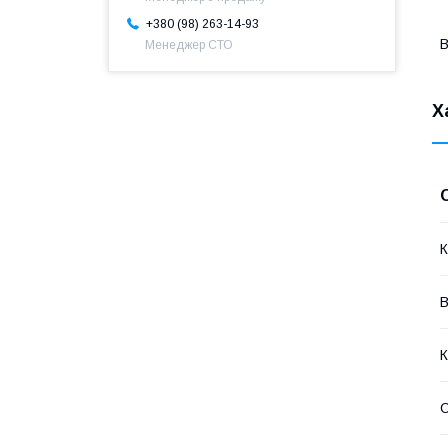
+380 (98) 263-14-93
B
Менеджер СТО
Х
К
В
К
С