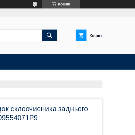
Кошик
Кошик
док склоочисника заднього
09554071P9