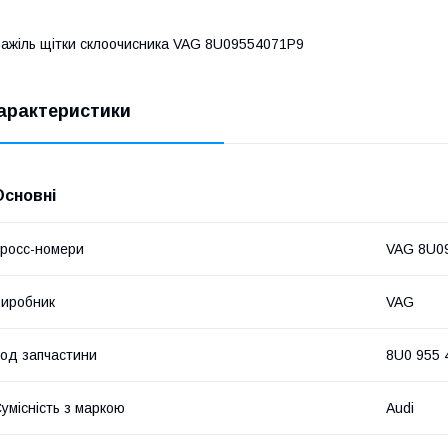
ажіль щітки склоочисника VAG 8U09554071P9
арактеристики
Основні
росс-номери
VAG 8U0
иробник
VAG
од запчастини
8U0 955 
умісність з маркою
Audi