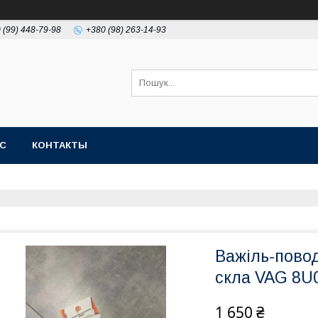
 (99) 448-79-98
+380 (98) 263-14-93
АС
КОНТАКТЫ
Важіль-пово
скла VAG 8U
1 650 ₴