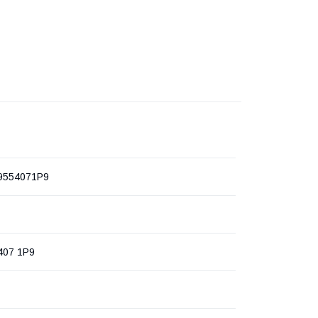
9554071P9
407 1P9