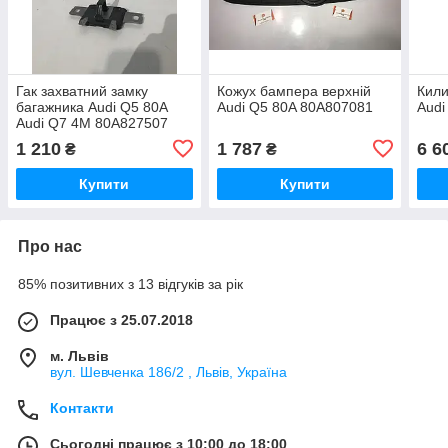
Гак захватний замку
Кожух бампера верхній
Кили
багажника Audi Q5 80A
Audi Q5 80A 80A807081
Audi
Audi Q7 4M 80A827507
1 210
1 787
6 6
₴
₴
Купити
Купити
Про нас
85% позитивних з 13 відгуків за рік
Працює з 25.07.2018
м. Львів
вул. Шевченка 186/2 , Львів, Україна
Контакти
Сьогодні працює з 10:00 до 18:00