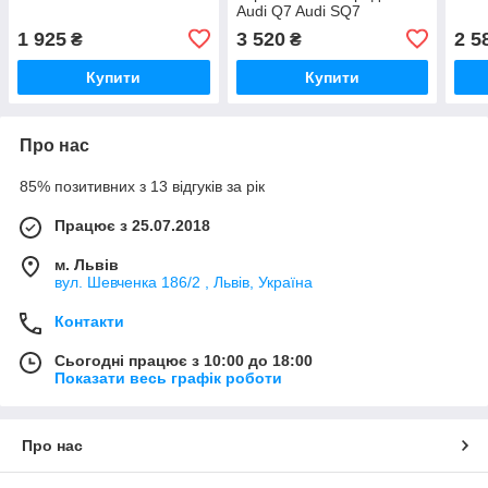
Audi Q7 Audi SQ7
перфорована шкіра
1 925
3 520
2 5
₴
₴
4M1713139G59V
Купити
Купити
Про нас
85% позитивних з 13 відгуків за рік
Працює з 25.07.2018
м. Львів
вул. Шевченка 186/2 , Львів, Україна
Контакти
Сьогодні працює з 10:00 до 18:00
Показати весь графік роботи
Про нас