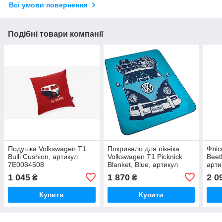
Всі умови повернення
Подібні товари компанії
Подушка Volkswagen T1
Покривало для пікніка
Фліс
Bulli Cushion, артикул
Volkswagen T1 Picknick
Beet
7E0084508
Blanket, Blue, артикул
арти
7E9084509 Офіційна
1 045
1 870
2 0
₴
₴
колекція Volkswagen
Купити
Купити