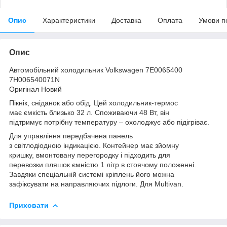
Опис
Характеристики
Доставка
Оплата
Умови п
Опис
Автомобільний холодильник Volkswagen 7E0065400
7H006540071N
Оригінал Новий
Пікнік, сніданок або обід. Цей холодильник-термос
має ємкість близько 32 л. Споживаючи 48 Вт, він
підтримує потрібну температуру – охолоджує або підігріває.
Для управління передбачена панель
з світлодіодною індикацією. Контейнер має зйомну
кришку, вмонтовану перегородку і підходить для
перевозки пляшок ємністю 1 літр в стоячому положенні.
Завдяки спеціальній системі кріплень його можна
зафіксувати на направляючих підлоги. Для Multivan.
Приховати