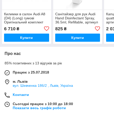
Килимки в салон Audi A8
Санітайзер для рук Audi
Капц
(D4) (Long) гумові
Hand Disinfectant Spray,
quatt
Оригінальний комплект
36.5ml, Refillable, артикул
арти
4H1061501041
4KE093104 Офіційна
3291
6 710
825
2 0
₴
₴
4H0061512041
колекція
коле
Купити
Купити
Про нас
85% позитивних з 13 відгуків за рік
Працює з 25.07.2018
м. Львів
вул. Шевченка 186/2 , Львів, Україна
Контакти
Сьогодні працює з 10:00 до 18:00
Показати весь графік роботи