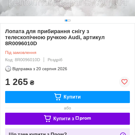
Лопата для прибирання снігу з
телескопічною ручкою Audi, артикул
8R0096010D
Під замовлення
Код: 8R0096010D
Роздріб
Відправка з
20 серпня 2026
1 265
₴
Купити
або
Купити з
Що таке купити з Пром?